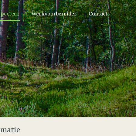
specteur
Werkvoorbereider
Contact
r
rmatie